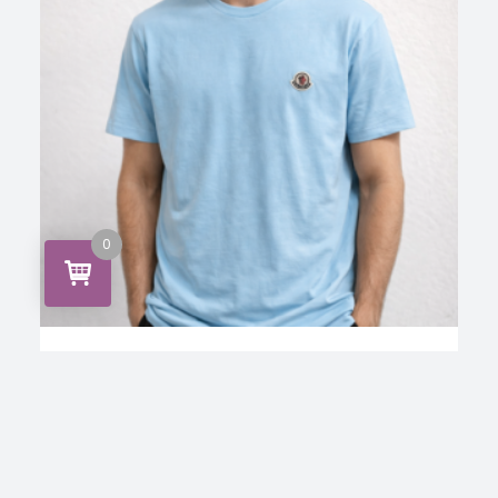
0
,
CAMISETA
Moncler-c
Camiseta moncler
INICIA SESIÓN PARA VER LOS
LEER MÁS