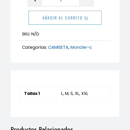
moncler
cantidad
AÑADIR AL CARRITO
SKU:
N/D
Categorías:
CAMISETA
,
Moncler-c
Tallas 1
L, M, S, XL, XXL
Productos Relacionados