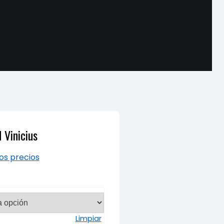
 Vinicius
los precios
Limpiar