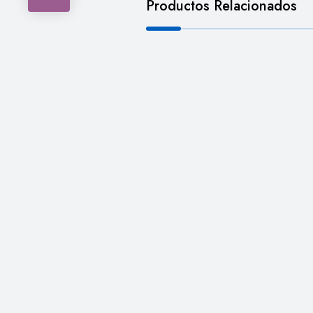
Productos Relacionados
,
CAMISETA
Ralph Lauren
Camiseta Ralph Lauren salm
INICIA SESIÓN PARA
LEER MÁ
VER LOS PRECIOS