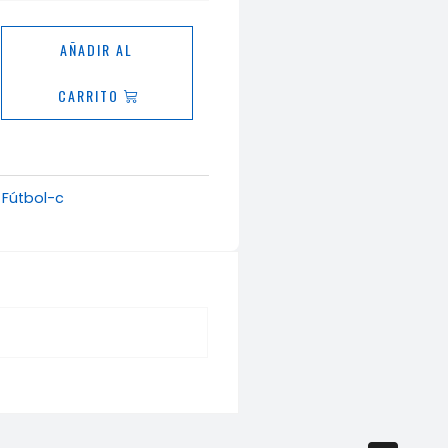
ta
AÑADIR AL
CARRITO
ad
,
Fútbol-c