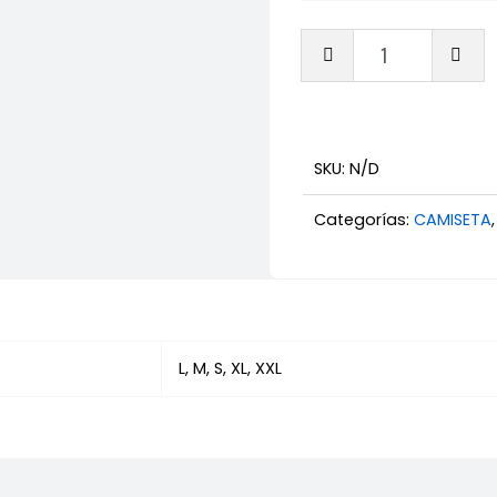
Camise
del
Madrid
Vinicius
cantid
SKU:
N/D
Categorías:
CAMISETA
L, M, S, XL, XXL