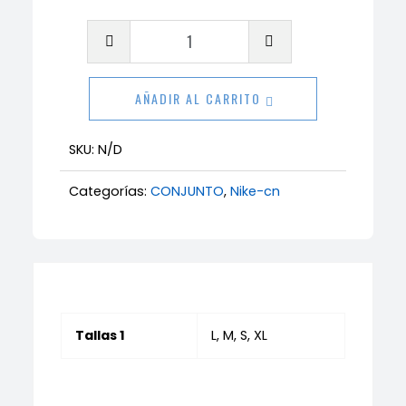
Conjunto
Nike
Nocta
AÑADIR AL CARRITO
cantidad
SKU:
N/D
Categorías:
CONJUNTO
,
Nike-cn
Tallas 1
L, M, S, XL