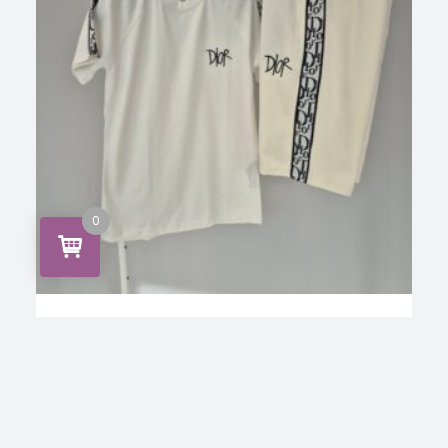
0
,
C.Dior-cn
CONJUNTO
Conjunto C.Dior
INICIA SESIÓN PARA VER LOS
LEER MÁS