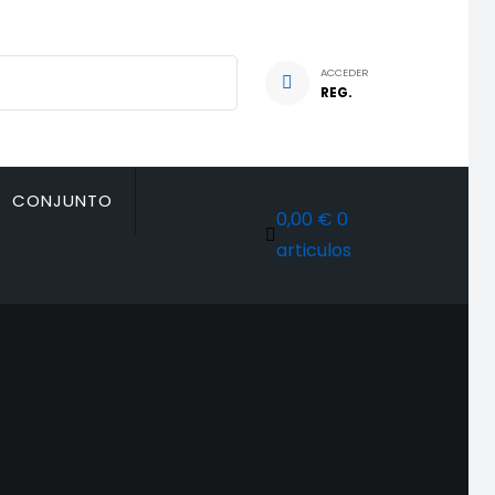
ACCEDER
REG.
CONJUNTO
0,00 €
0
articulos