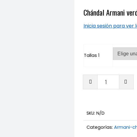
Chándal Armani ver
Inicia sesión para ver 
Tallas 1
Chánda
Armani
verde/
cantid
SKU:
N/D
Categorías:
Armani-c