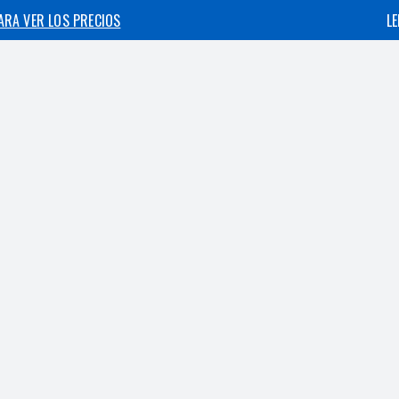
PARA VER LOS PRECIOS
L
,
CHÁNDAL
Nike-ch
Chándal Nike bordado
PARA VER LOS PRECIOS
L
,
CHÁNDAL
Nike-ch
Chándal Nike Reflek
PARA VER LOS PRECIOS
L