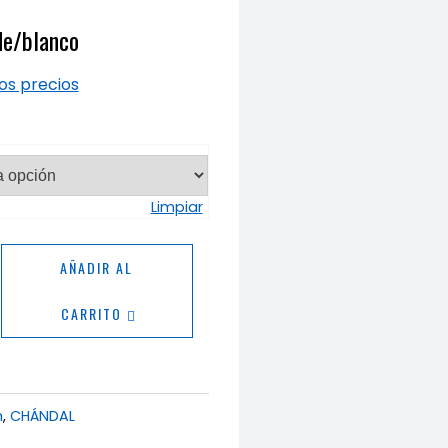
de/blanco
los precios
Limpiar
l
AÑADIR AL
blanco
CARRITO
ad
h
,
CHÁNDAL