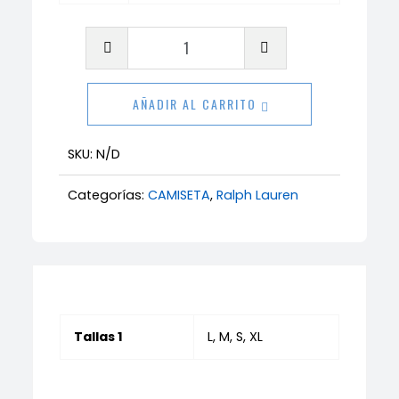
Camiseta
Ralph
Lauren
AÑADIR AL CARRITO
blanco
cantidad
SKU:
N/D
Categorías:
CAMISETA
,
Ralph Lauren
Tallas 1
L, M, S, XL