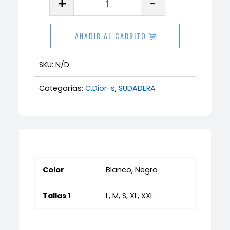
C.Dior
cantidad
AÑADIR AL CARRITO
SKU:
N/D
Categorías:
C.Dior-s
,
SUDADERA
Color
Blanco, Negro
Tallas 1
L, M, S, XL, XXL