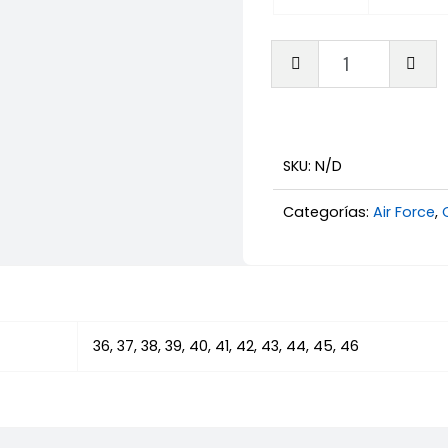
Nike
Air
Force
One
cantid
SKU:
N/D
Categorías:
Air Force
,
36, 37, 38, 39, 40, 41, 42, 43, 44, 45, 46