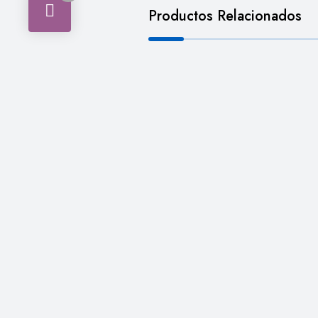
Productos Relacionados
,
CALZADO
Louis Vuitton-
Louis Vuitton Trainer negr
INICIA SESIÓN PARA
LEER MÁ
VER LOS PRECIOS