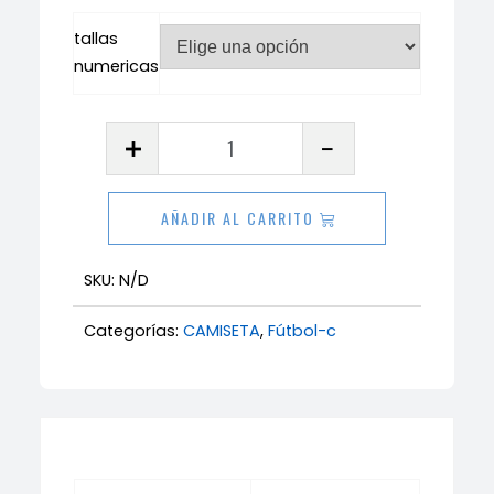
tallas
numericas
Equipación
del
Madrid
AÑADIR AL CARRITO
Vinicius
cantidad
SKU:
N/D
Categorías:
CAMISETA
,
Fútbol-c