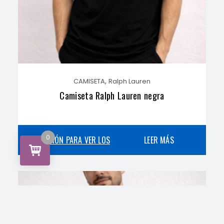
,
CAMISETA
Ralph Lauren
Camiseta Ralph Lauren negra
0
INICIA SESIÓN PARA VER LOS
LEER MÁS
PRECIOS