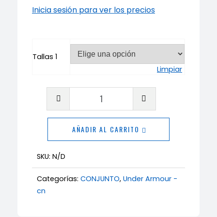
Inicia sesión para ver los precios
Tallas 1
Limpiar
Conjunto
Under
Armour
AÑADIR AL CARRITO
reflectante
cantidad
SKU:
N/D
Categorías:
CONJUNTO
,
Under Armour -
cn