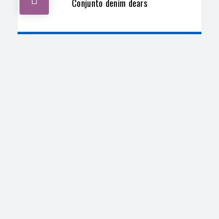
Conjunto denim dears
INICIA SESIÓN PARA VER LOS
LEER MÁS
PRECIOS
,
CONJUNTO
Louis Vuitton-cn
Conjunto Louis Vuitton
INICIA SESIÓN PARA VER LOS
LEER MÁS
PRECIOS