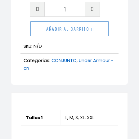
Conjunto
Under
Armour
AÑADIR AL CARRITO
1.1
cantidad
SKU:
N/D
Categorías:
CONJUNTO
,
Under Armour -
cn
Tallas 1
L, M, S, XL, XXL