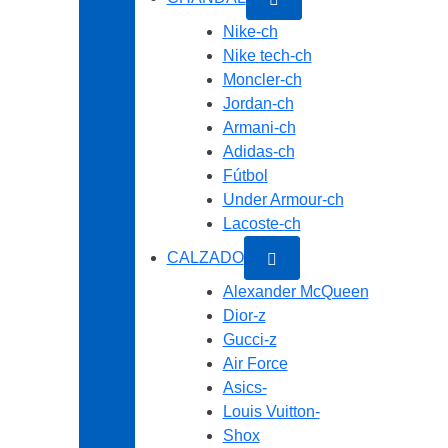
Nike-ch
Nike tech-ch
Moncler-ch
Jordan-ch
Armani-ch
Adidas-ch
Fútbol
Under Armour-ch
Lacoste-ch
CALZADO
Alexander McQueen
Dior-z
Gucci-z
Air Force
Asics-
Louis Vuitton-
Shox