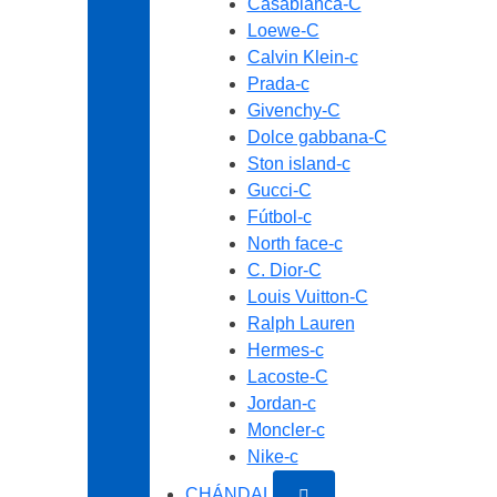
Casablanca-C
Loewe-C
Calvin Klein-c
Prada-c
Givenchy-C
Dolce gabbana-C
Ston island-c
Gucci-C
Fútbol-c
North face-c
C. Dior-C
Louis Vuitton-C
Ralph Lauren
Hermes-c
Lacoste-C
Jordan-c
Moncler-c
Nike-c
CHÁNDAL