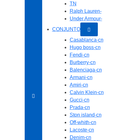
TN
Ralph Lauren-
Under Armour-
CONJUNTO
Casablanca-cn
Hugo boss-cn
Fendi-cn
Burberry-cn
Balenciaga-cn
Armani-cn
Amiri-cn
Calvin Klein-cn
Gucci-cn
Prada-cn
Ston island-cn
Off-whith-cn
Lacoste-cn
Denim-cn