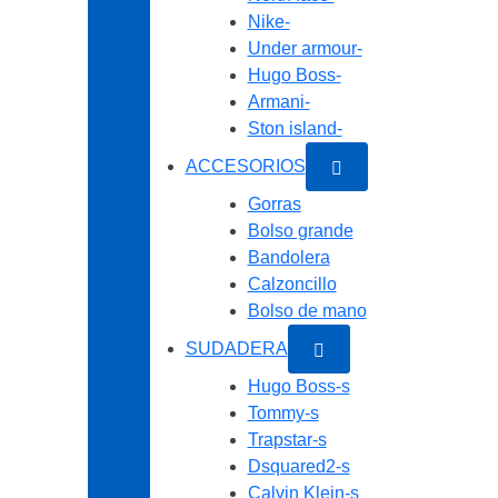
Nike-
Under armour-
Hugo Boss-
Armani-
Ston island-
ACCESORIOS
Gorras
Bolso grande
Bandolera
Calzoncillo
Bolso de mano
SUDADERA
Hugo Boss-s
Tommy-s
Trapstar-s
Dsquared2-s
Calvin Klein-s