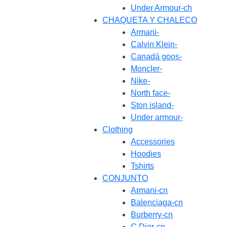
Under Armour-ch
CHAQUETA Y CHALECO
Armani-
Calvin Klein-
Canadá goos-
Moncler-
Nike-
North face-
Ston island-
Under armour-
Clothing
Accessories
Hoodies
Tshirts
CONJUNTO
Armani-cn
Balenciaga-cn
Burberry-cn
C.Dior-cn