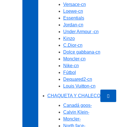
Versace-cn
Loewe-cn
Essentials
Jordan-cn
Under Armour -cn
Kinzo
C.Dior-cn
Dolce gabbana-cn
Moncler-cn
Nike-cn
Fútbol
Dequared2-cn
Louis Vuitton-cn
CHAQUETA Y CHALECO
Canadá goos-
Calvin Klein-
Moncler-
North face-