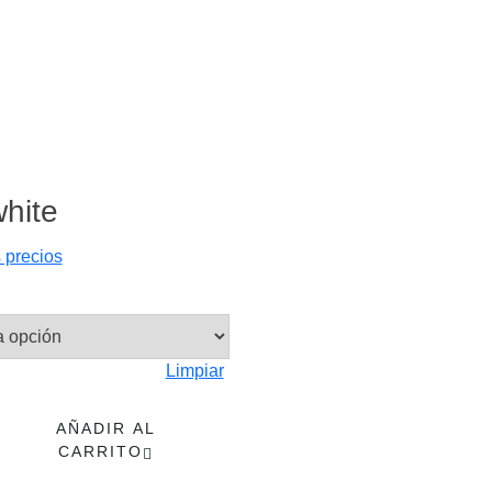
white
s precios
Limpiar
o
AÑADIR AL
CARRITO