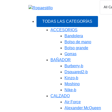
Saltar
al
contenido
TODAS LAS CATEGORÍAS
ACCESORIOS
Bandolera
Bolso de mano
Bolso grande
Gorras
BAÑADOR
Burberry-b
Dsquared2-b
Kinzo-b
Moshino
Nike-b
CALZADO
Air Force
Alexander McQueen