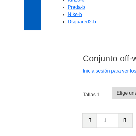
Prada-b
Nike-b
Dsquared2-b
Conjunto off-
Inicia sesión para ver lo
Tallas 1
Conjunt
off-
white