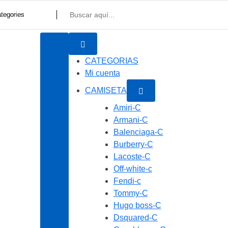
CATEGORIAS
Mi cuenta
CAMISETA
Amiri-C
Armani-C
Balenciaga-C
Burberry-C
Lacoste-C
Off-white-c
Fendi-c
Tommy-C
Hugo boss-C
Dsquared-C