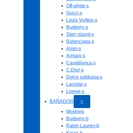
Off-white-s
Gucci-s
Louis Vuitton-s
Burberry-s
Ston island-s
Balenciaga-s
Amiri-s
Armani-s
Casablanca-s
C.Dior-s
Dolce gabbana-s
Lacoste-s
Loewe-s
BAÑADOR
Moshino
Burberry-b
Ralph Lauren-b
Kinzo-b