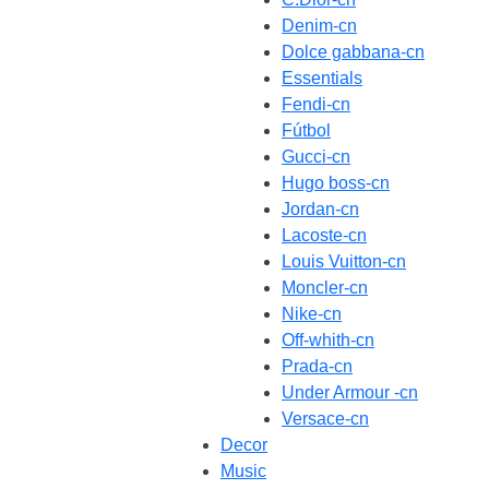
Denim-cn
Dolce gabbana-cn
Essentials
Fendi-cn
Fútbol
Gucci-cn
Hugo boss-cn
Jordan-cn
Lacoste-cn
Louis Vuitton-cn
Moncler-cn
Nike-cn
Off-whith-cn
Prada-cn
Under Armour -cn
Versace-cn
Decor
Music