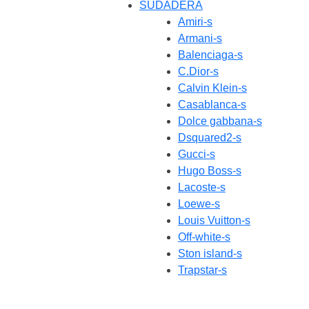
SUDADERA
Amiri-s
Armani-s
Balenciaga-s
C.Dior-s
Calvin Klein-s
Casablanca-s
Dolce gabbana-s
Dsquared2-s
Gucci-s
Hugo Boss-s
Lacoste-s
Loewe-s
Louis Vuitton-s
Off-white-s
Ston island-s
Trapstar-s