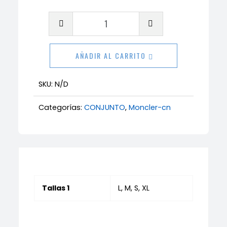
Conjunto
Moncler
verde
AÑADIR AL CARRITO
cantidad
SKU:
N/D
Categorías:
CONJUNTO
,
Moncler-cn
Tallas 1
L, M, S, XL