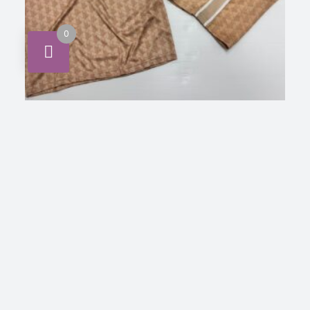
0
,
CONJUNTO
Lacoste-cn
Conjunto Lacoste
INICIA SESIÓN PARA VER LOS
LEER MÁS
PRECIOS