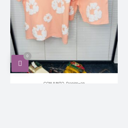
0
,
CONJUNTO
Denim-cn
Conjunto denim dears
INICIA SESIÓN PARA VER LOS
LEER MÁS