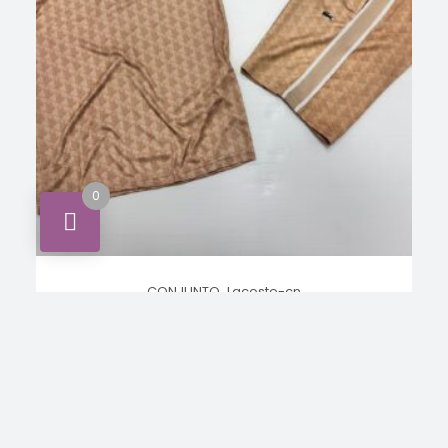
0
,
CONJUNTO
Lacoste-cn
Conjunto Lacoste
INICIA SESIÓN PARA VER LOS
LEER MÁS