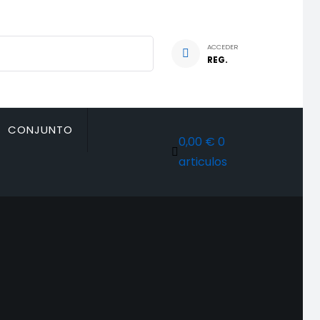
ACCEDER
REG.
CONJUNTO
0,00 €
0
articulos