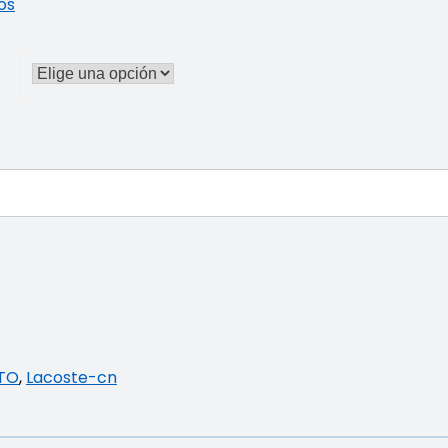
ios
TO
,
Lacoste-cn