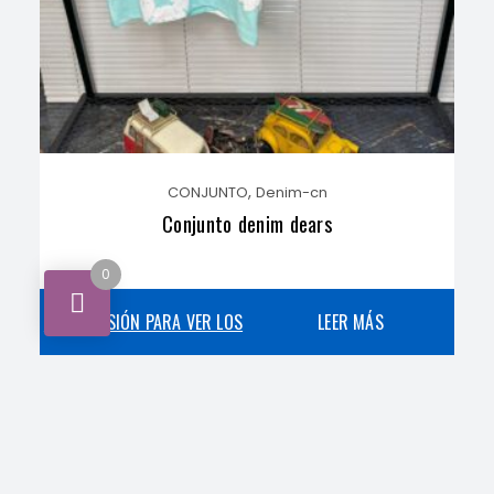
,
CONJUNTO
Denim-cn
Conjunto denim dears
0
INICIA SESIÓN PARA VER LOS
LEER MÁS
PRECIOS
,
Armani-cn
CONJUNTO
Conjunto Amornini