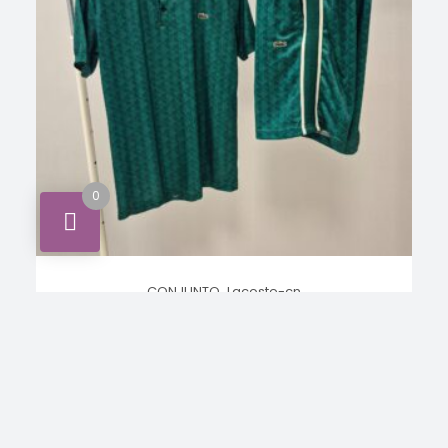
0
,
CONJUNTO
Lacoste-cn
Conjunto Lacoste
INICIA SESIÓN PARA VER LOS
LEER MÁS