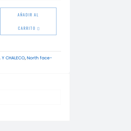
eta
AÑADIR AL
CARRITO
ad
 Y CHALECO
,
North face-