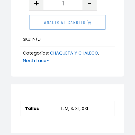
north
face
AÑADIR AL CARRITO
2026
cantidad
SKU:
N/D
Categorías:
CHAQUETA Y CHALECO
,
North face-
Tallas
L, M, S, XL, XXL