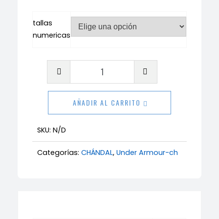
tallas
numericas
Chándal
Under
Armour
AÑADIR AL CARRITO
niño
cantidad
SKU:
N/D
Categorías:
CHÁNDAL
,
Under Armour-ch