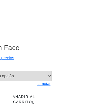
h Face
s precios
Limpiar
l
AÑADIR AL
CARRITO