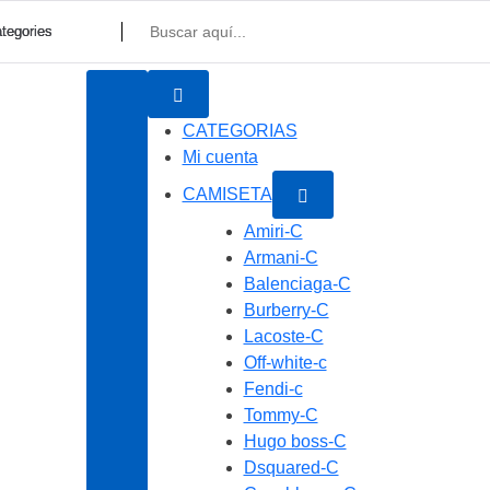
CATEGORIAS
Mi cuenta
CAMISETA
Amiri-C
Armani-C
Balenciaga-C
Burberry-C
Lacoste-C
Off-white-c
Fendi-c
Tommy-C
Hugo boss-C
Dsquared-C