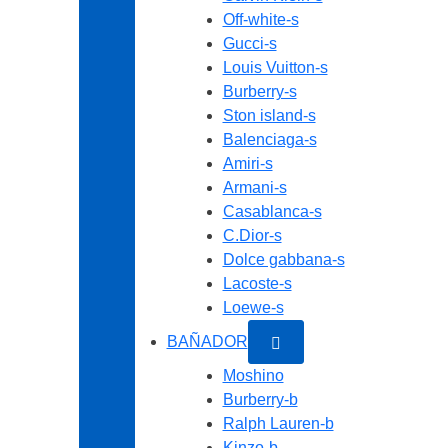
Off-white-s
Gucci-s
Louis Vuitton-s
Burberry-s
Ston island-s
Balenciaga-s
Amiri-s
Armani-s
Casablanca-s
C.Dior-s
Dolce gabbana-s
Lacoste-s
Loewe-s
BAÑADOR
Moshino
Burberry-b
Ralph Lauren-b
Kinzo-b