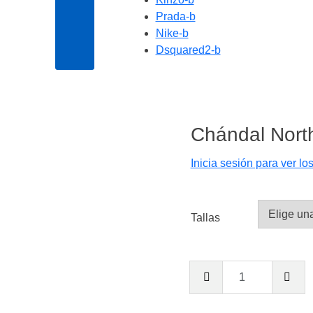
Prada-b
Nike-b
Dsquared2-b
Chándal Nort
Inicia sesión para ver lo
Tallas
Chánda
North
Face