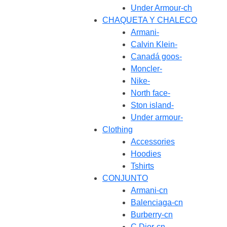
Under Armour-ch
CHAQUETA Y CHALECO
Armani-
Calvin Klein-
Canadá goos-
Moncler-
Nike-
North face-
Ston island-
Under armour-
Clothing
Accessories
Hoodies
Tshirts
CONJUNTO
Armani-cn
Balenciaga-cn
Burberry-cn
C.Dior-cn