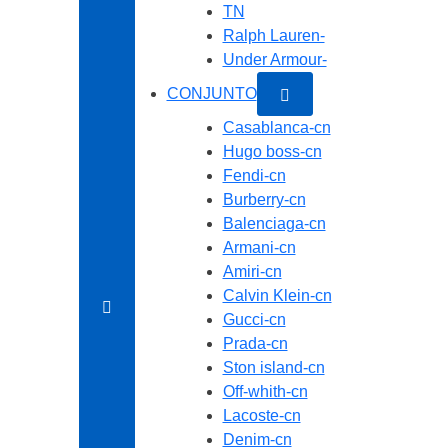
TN
Ralph Lauren-
Under Armour-
CONJUNTO
Casablanca-cn
Hugo boss-cn
Fendi-cn
Burberry-cn
Balenciaga-cn
Armani-cn
Amiri-cn
Calvin Klein-cn
Gucci-cn
Prada-cn
Ston island-cn
Off-whith-cn
Lacoste-cn
Denim-cn