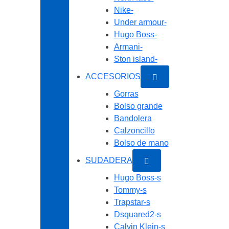
Nike-
Under armour-
Hugo Boss-
Armani-
Ston island-
ACCESORIOS
Gorras
Bolso grande
Bandolera
Calzoncillo
Bolso de mano
SUDADERA
Hugo Boss-s
Tommy-s
Trapstar-s
Dsquared2-s
Calvin Klein-s