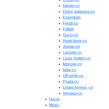
Denim-cn
Dolce gabbana-cn
Essentials
Fendi-cn
Fútbol
Gucci-cn
Hugo boss-cn
Jordan-cn
Lacoste-cn
Louis Vuitton-cn
Moncler-cn
Nike-cn
Off-whith-cn
Prada-cn
Under Armour -cn
Versace-cn
Decor
Music