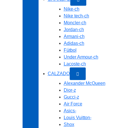
Nike-ch
Nike tech-ch
Moncler-ch
Jordan-ch
Armani-ch
Adidas-ch
Fútbol
Under Armour-ch
Lacoste-ch
CALZADO
Alexander McQueen
Dior-z
Gucci-z
Air Force
Asics-
Louis Vuitton-
Shox