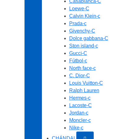
Casablanca-C
Loewe-C
Calvin Klein-c
Prada-c
Givenchy-C
Dolce gabbana-C
Ston island-c
Gucci-C
Fútbol-c
North face-c
C. Dior-C
Louis Vuitton-C
Ralph Lauren
Hermes-c
Lacoste-C
Jordan-c
Moncler-c
Nike-c
CHÁNDAL