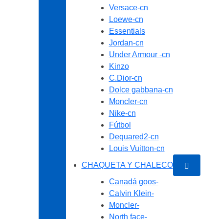
Versace-cn
Loewe-cn
Essentials
Jordan-cn
Under Armour -cn
Kinzo
C.Dior-cn
Dolce gabbana-cn
Moncler-cn
Nike-cn
Fútbol
Dequared2-cn
Louis Vuitton-cn
CHAQUETA Y CHALECO
Canadá goos-
Calvin Klein-
Moncler-
North face-