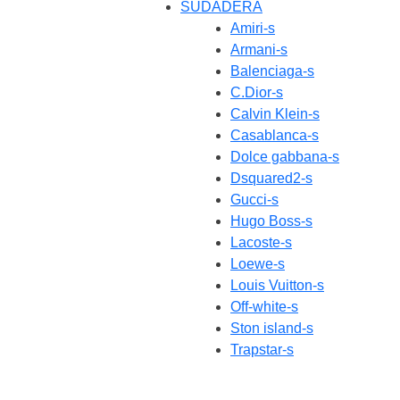
SUDADERA
Amiri-s
Armani-s
Balenciaga-s
C.Dior-s
Calvin Klein-s
Casablanca-s
Dolce gabbana-s
Dsquared2-s
Gucci-s
Hugo Boss-s
Lacoste-s
Loewe-s
Louis Vuitton-s
Off-white-s
Ston island-s
Trapstar-s