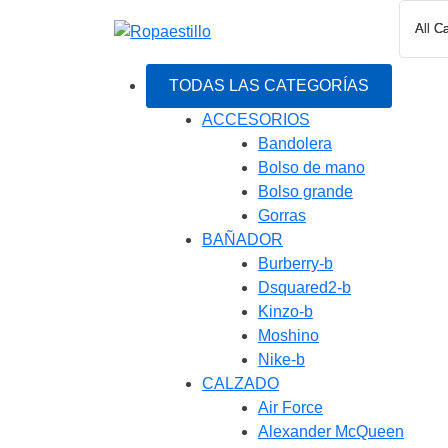
Saltar
al
contenido
TODAS LAS CATEGORÍAS
ACCESORIOS
Bandolera
Bolso de mano
Bolso grande
Gorras
BAÑADOR
Burberry-b
Dsquared2-b
Kinzo-b
Moshino
Nike-b
CALZADO
Air Force
Alexander McQueen