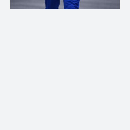
,
CHÁNDAL
Nike-ch
Chándal Nike bordado
INICIA SESIÓN PARA VER LOS
LEER MÁS
PRECIOS
,
CHÁNDAL
Nike tech-ch
Chándal Nike Tech azul