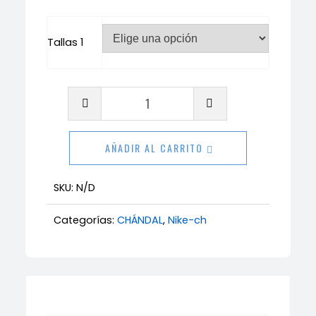
Tallas 1
Chándal
Nike
air
AÑADIR AL CARRITO
dorado
cantidad
SKU:
N/D
Categorías:
CHÁNDAL
,
Nike-ch