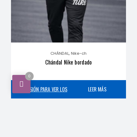
,
CHÁNDAL
Nike-ch
Chándal Nike bordado
0
INICIA SESIÓN PARA VER LOS
LEER MÁS
PRECIOS
,
CHÁNDAL
Nike-ch
Chándal Nike Air Max