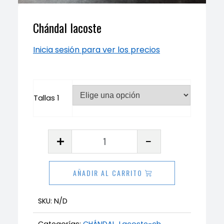
Chándal lacoste
Inicia sesión para ver los precios
Tallas 1
Chándal
lacoste
cantidad
AÑADIR AL CARRITO
SKU:
N/D
Categorías:
CHÁNDAL
,
Lacoste-ch