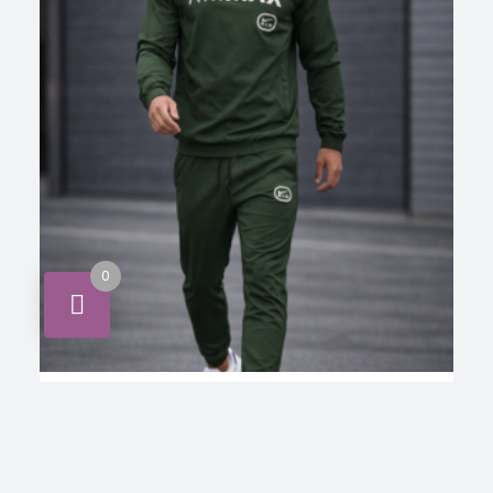
0
,
CHÁNDAL
Nike-ch
Chándal Nike Air Max