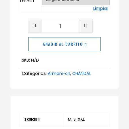
Tallas 1
Limpiar
Chándal
Armani
cantidad
AÑADIR AL CARRITO
SKU:
N/D
Categorías:
Armani-ch
,
CHÁNDAL
Tallas 1
M, S, XXL