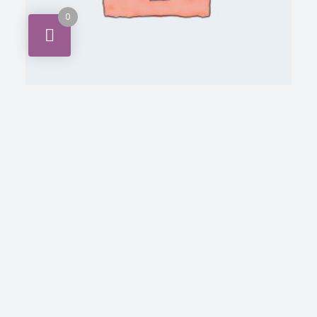
0
Accessories
New X5C-1 2.4Ghz Gyro RC Quadcopter
Drone
INICIA SESIÓN PARA VER LOS
LEER MÁS
PRECIOS